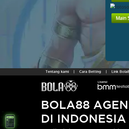
Main 
Tentang kami
|
Cara Betting
|
Link Bola
Lisensi
BOLA88 AGEN
DI INDONESIA