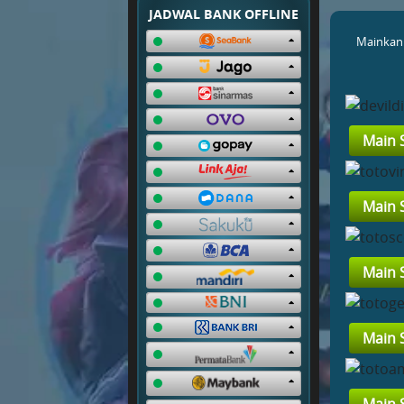
JADWAL BANK OFFLINE
Mainkan 
Main 
Main 
Main 
Main 