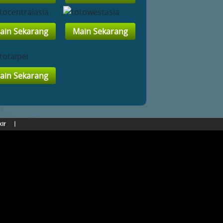
ain Sekarang
Main Sekarang
ain Sekarang
kir
|