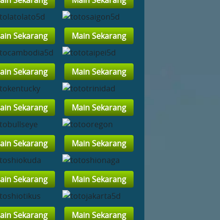
ain Sekarang
Main Sekarang
ain Sekarang
Main Sekarang
ain Sekarang
Main Sekarang
ain Sekarang
Main Sekarang
ain Sekarang
Main Sekarang
ain Sekarang
Main Sekarang
ain Sekarang
Main Sekarang