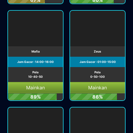
67%
80%
Mafia
Zeus
Jam Gacor : 14:00-16:00
Jam Gacor : 01:00-15:00
Pola
Pola
10-40-50
0-50-100
Mainkan
Mainkan
89%
86%