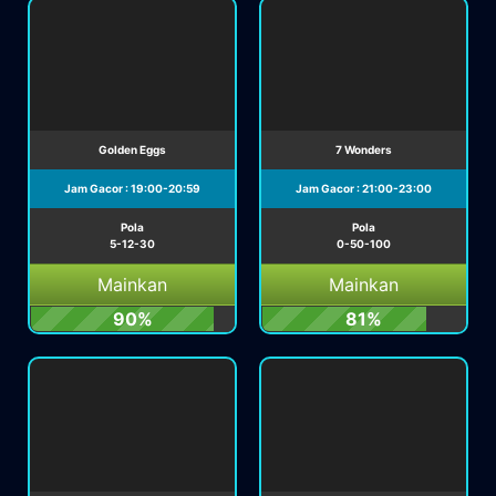
Golden Eggs
7 Wonders
Jam Gacor : 19:00-20:59
Jam Gacor : 21:00-23:00
Pola
Pola
5-12-30
0-50-100
Mainkan
Mainkan
90%
81%