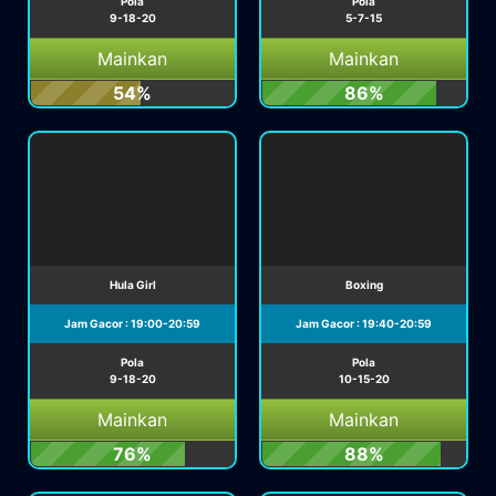
Pola
Pola
9-18-20
5-7-15
Mainkan
Mainkan
54%
86%
Hula Girl
Boxing
Jam Gacor : 19:00-20:59
Jam Gacor : 19:40-20:59
Pola
Pola
9-18-20
10-15-20
Mainkan
Mainkan
76%
88%