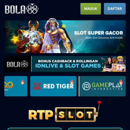
MASUK
DAFTAR