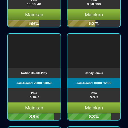
15-30-40
0-50-100
Mainkan
Mainkan
59%
53%
Nation Double Play
Candylicious
Jam Gacor : 22:00-23:59
Jam Gacor : 10:00-12:00
Pola
Pola
5-10-5
5-5-5
Mainkan
Mainkan
88%
83%