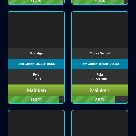
97%
93%
Dino Age
Floras Secret
Jam Gacor : 05:00-19:00
Jam Gacor : 07:00-09:00
Pola
Pola
3-6-3
0-50-100
Mainkan
Mainkan
90%
78%