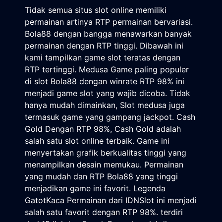
Tidak semua situs slot online memiliki
permainan artinya RTP permainan bervariasi.
Bola88 dengan bangga menawarkan banyak
permainan dengan RTP tinggi. Dibawah ini
kami tampilkan game slot teratas dengan
RTP tertinggi. Medusa Game paling populer
di slot Bola88 dengan winrate RTP 98% ini
menjadi game slot yang wajib dicoba. Tidak
hanya mudah dimainkan, Slot medusa juga
termasuk game yang gampang jackpot. Cash
Gold Dengan RTP 98%, Cash Gold adalah
salah satu slot online terbaik. Game ini
menyertakan grafik berkualitas tinggi yang
menampilkan desain memukau. Permainan
yang mudah dan RTP Bola88 yang tinggi
menjadikan game ini favorit. Legenda
GatotKaca Permainan dari IDNSlot ini menjadi
salah satu favorit dengan RTP 98%. terdiri