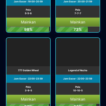
Jam Gacor : 19:00-20:59
Jam Gacor : 20:00-21:59
Pola
Pola
5-5-8
7-7-7
Mainkan
Mainkan
98%
73%
777 Golden Wheel
Legend of Nezha
Jam Gacor : 22:00-23:59
Jam Gacor : 22:00-23:59
Pola
Pola
3-9-5
10-10-5
Mainkan
Mainkan