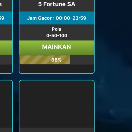
s
5 Fortune SA
59
Jam Gacor : 00:00-23:59
Pola
0-50-100
MAINKAN
68%