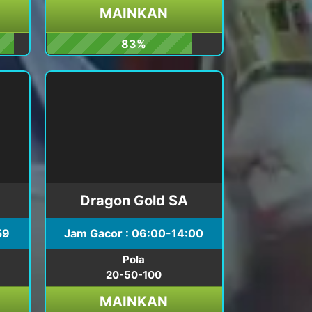
MAINKAN
83%
Dragon Gold SA
59
Jam Gacor : 06:00-14:00
Pola
20-50-100
MAINKAN