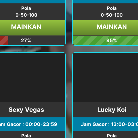
Pola
Pola
0-50-100
0-50-100
MAINKAN
MAINKAN
27%
95%
Sexy Vegas
Lucky Koi
am Gacor : 00:00-23:59
Jam Gacor : 13:00-03:
Pola
Pola