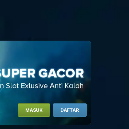
MASUK
DAFTAR