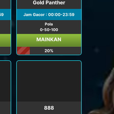
Gold Panther
59
Jam Gacor : 00:00-23:59
Pola
0-50-100
MAINKAN
20%
888