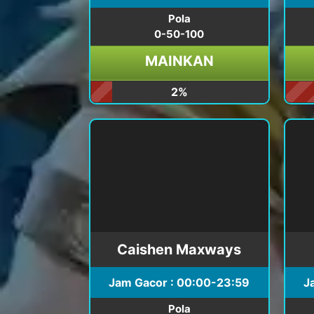
Pola
0-50-100
MAINKAN
2%
Caishen Maxways
Jam Gacor : 00:00-23:59
J
Pola