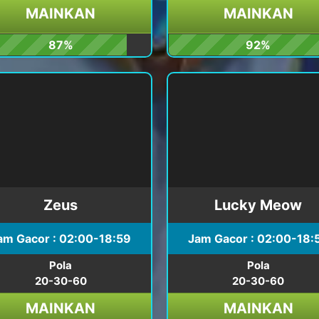
MAINKAN
MAINKAN
87%
92%
Zeus
Lucky Meow
am Gacor : 02:00-18:59
Jam Gacor : 02:00-18:
Pola
Pola
20-30-60
20-30-60
MAINKAN
MAINKAN