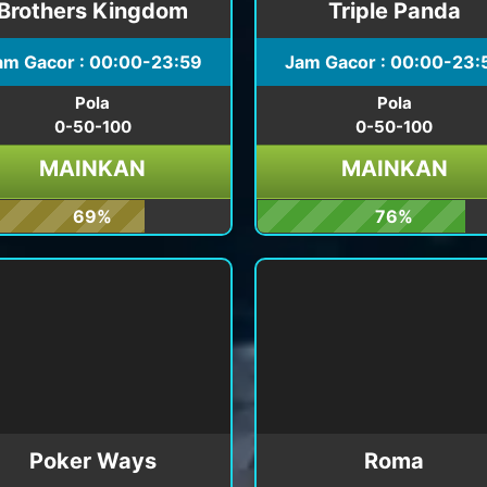
Brothers Kingdom
Triple Panda
am Gacor : 00:00-23:59
Jam Gacor : 00:00-23:
Pola
Pola
0-50-100
0-50-100
MAINKAN
MAINKAN
69%
76%
Poker Ways
Roma