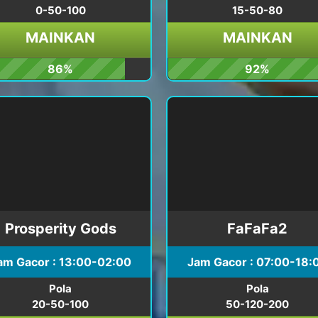
0-50-100
15-50-80
MAINKAN
MAINKAN
86%
92%
Prosperity Gods
FaFaFa2
am Gacor : 13:00-02:00
Jam Gacor : 07:00-18:
Pola
Pola
20-50-100
50-120-200