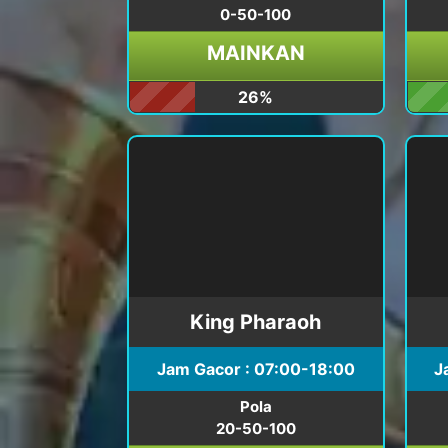
0-50-100
MAINKAN
26%
King Pharaoh
Jam Gacor : 07:00-18:00
J
Pola
20-50-100