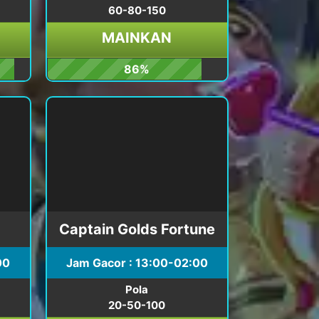
60-80-150
MAINKAN
86%
Captain Golds Fortune
00
Jam Gacor : 13:00-02:00
Pola
20-50-100