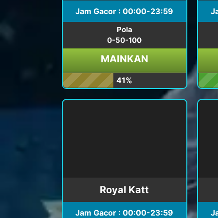
Jam Gacor : 00:00-23:59
J
Pola
0-50-100
MAINKAN
41%
Royal Katt
Jam Gacor : 00:00-23:59
J